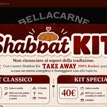
arne.it
Cucina Kosher
Shabbat
Menu
Blog
Jewis
Misan
cetta per prepararla in insalata
nsieme a preparare la testina di vitello in