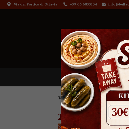
Via del Portico di Ottavia
+39 06 6833104
info@bellac
Ristorante
vitello
Testina di vitello: la ri
Impariamo i