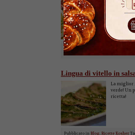
insalata, u
unico.
Pubblicato in
Blog
,
Ricette Kosher
T
commento
Lingua di vitello in sals
La miglior r
verde! Un p
ricetta!
Pubblicato in
Blog
,
Ricette Kosher
T