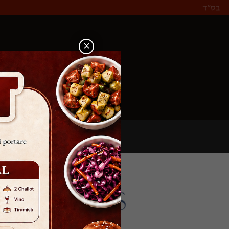
×
Prenota Ora!
h Guide recommended in Rome Marco
o