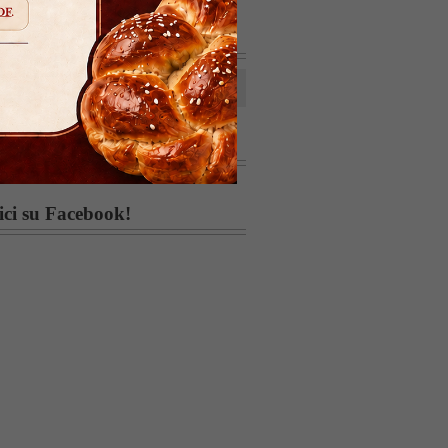
 nel sito
apere che ti piace!
ici su Facebook!