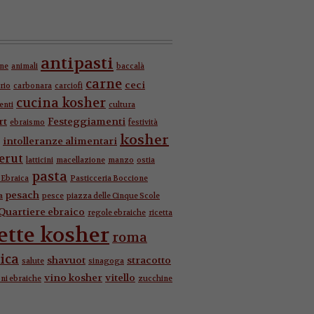
antipasti
one
animali
baccalà
carne
ceci
rio
carbonara
carciofi
cucina kosher
enti
cultura
rt
Festeggiamenti
ebraismo
festività
kosher
intolleranze alimentari
erut
latticini
macellazione
manzo
ostia
pasta
Ebraica
Pasticceria Boccione
pesach
a
pesce
piazza delle Cinque Scole
Quartiere ebraico
regole ebraiche
ricetta
cette kosher
roma
ica
shavuot
stracotto
salute
sinagoga
vino kosher
vitello
oni ebraiche
zucchine