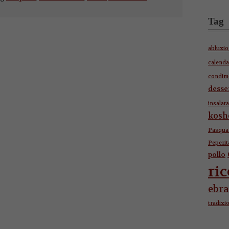
Tag
abluzi
calenda
condim
desse
insalata
kosh
Pasqua 
Peperit
pollo
ri
ebra
tradizi